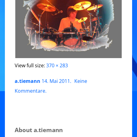
View full size:
370 × 283
a.tiemann
14. Mai 2011
.
Keine
zu
Kommentare
.
Repertoire
3
About a.tiemann