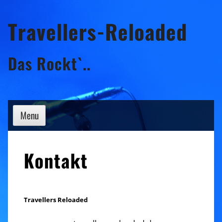
Skip
Travellers-Reloaded
to
content
Das Rockt`..
Menu
Kontakt
Travellers Reloaded