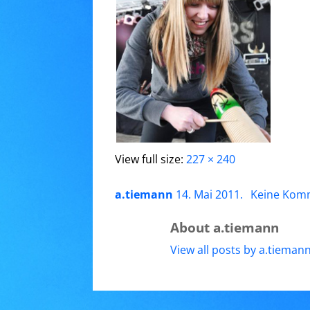
View full size:
227 × 240
a.tiemann
14. Mai 2011
.
Keine Kom
About a.tiemann
View all posts by a.tieman