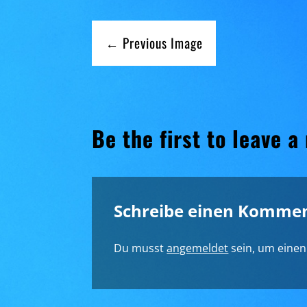
← Previous Image
Be the first to leave a
Schreibe einen Komme
Du musst
angemeldet
sein, um eine