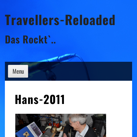
Skip
Travellers-Reloaded
to
content
Das Rockt`..
Menu
Hans-2011