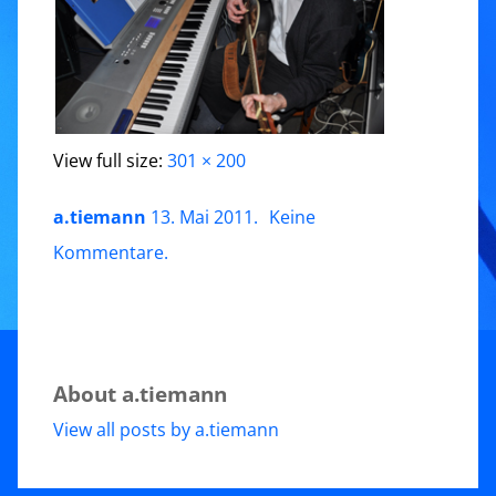
View full size:
301 × 200
a.tiemann
13. Mai 2011
.
Keine
zu
Kommentare
.
Hans-
2011
About a.tiemann
View all posts by a.tiemann