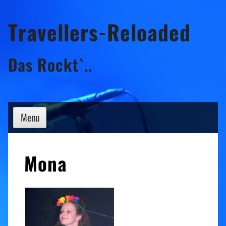
Skip
Travellers-Reloaded
to
content
Das Rockt`..
Menu
Mona