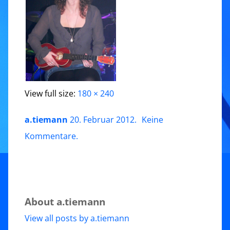
View full size:
180 × 240
a.tiemann
20. Februar 2012
.
Keine
zu
Kommentare
.
Mona
About a.tiemann
View all posts by a.tiemann