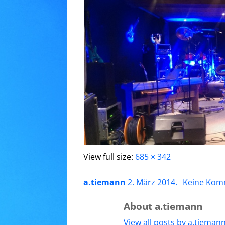
View full size:
685 × 342
a.tiemann
2. März 2014
.
Keine Kom
About a.tiemann
View all posts by a.tieman