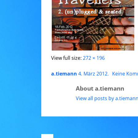
View full size:
272 × 196
a.tiemann
4. März 2012
.
Keine Kom
About a.tiemann
View all posts by a.tieman