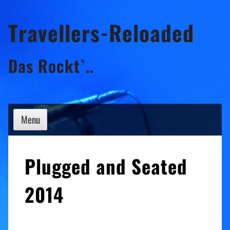
Skip
Travellers-Reloaded
to
content
Das Rockt`..
Menu
Plugged and Seated
2014