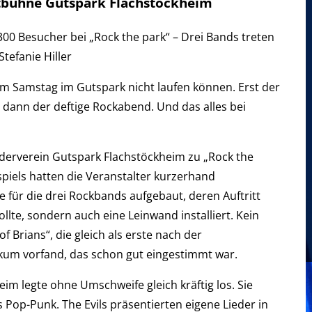
chtbühne Gutspark Flachstöckheim
300 Besucher bei „Rock the park“ – Drei Bands treten
tefanie Hiller
 am Samstag im Gutspark nicht laufen können. Erst der
 dann der deftige Rockabend. Und das alles bei
rderverein Gutspark Flachstöckheim zu „Rock the
piels hatten die Veranstalter kurzerhand
 für die drei Rockbands aufgebaut, deren Auftritt
ollte, sondern auch eine Leinwand installiert. Kein
f Brians“, die gleich als erste nach der
ikum vorfand, das schon gut eingestimmt war.
im legte ohne Umschweife gleich kräftig los. Sie
ls Pop-Punk. The Evils präsentierten eigene Lieder in