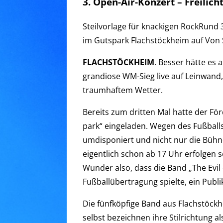
3. Open-Air-Konzert – Freili
Steilvorlage für knackigen RockRund 
im Gutspark Flachstöckheim auf Von S
FLACHSTÖCKHEIM
. Besser hätte es
grandiose WM-Sieg live auf Leinwand,
traumhaftem Wetter.
Bereits zum dritten Mal hatte der Fö
park“ eingeladen. Wegen des Fußballs
umdisponiert und nicht nur die Bühne
eigentlich schon ab 17 Uhr erfolgen s
Wunder also, dass die Band „The Evil o
Fußballübertragung spielte, ein Publ
Die fünfköpfige Band aus Flachstöckhe
selbst bezeichnen ihre Stilrichtung a