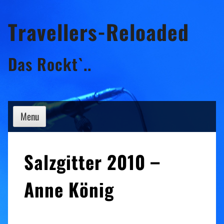
Skip
Travellers-Reloaded
to
content
Das Rockt`..
Menu
Salzgitter 2010 –
Anne König