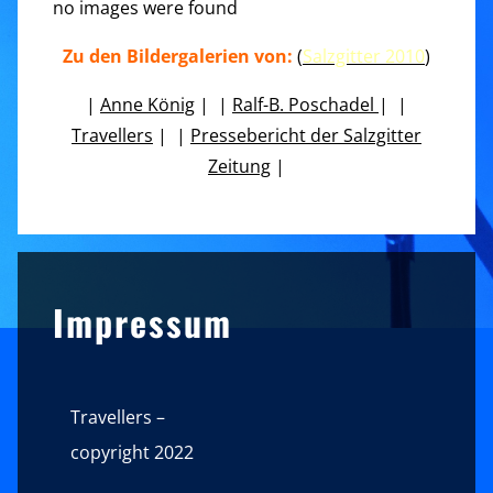
no images were found
Zu den Bildergalerien von:
(
Salzgitter 2010
)
|
Anne König
| |
Ralf-B. Poschadel
| |
Travellers
| |
Pressebericht der Salzgitter
Zeitung
|
Sidebar
Impressum
Travellers –
copyright 2022